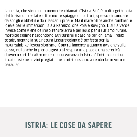
La costa, che viene comunemente chiamata "Istria Blu", è molto gettonata
dal turismo in estate: offre molte spiagge di ciottoli, spesso circondate
da scogli e abbellite da rilassanti pinete. Ma il mare offre anche l’ambiente
ideale per le immersioni, sia a Parenzo, che Pola e Rovigno. L'istria verde
invece come viene definito l'entroterra è perfetto per il turismo rurale:
morbide colline nascondono agriturismi e cascine per chi ama il relax
totale, mentre la sua natura lussureggiante è perfetta per la
mountainbike l'escursionismo. Contrariamente a quanto avviene sulla
costa, qui anche in pieno agosto si respira una pace e una serenità
davvero rari. Un altro must di una vacanza in Istria è l'ottima cucina
locale insieme ai vini pregiati che contribuiscono a renderla un vero e
paradiso.
ISTRIA: LE COSE DA SAPERE