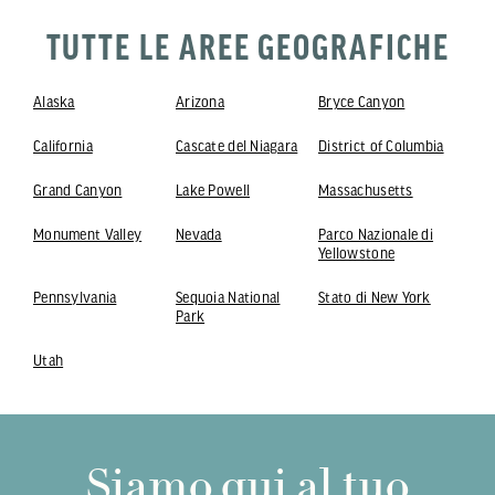
TUTTE LE AREE GEOGRAFICHE
Alaska
Arizona
Bryce Canyon
California
Cascate del Niagara
District of Columbia
Grand Canyon
Lake Powell
Massachusetts
Monument Valley
Nevada
Parco Nazionale di
Yellowstone
Pennsylvania
Sequoia National
Stato di New York
Park
Utah
Siamo qui al tuo