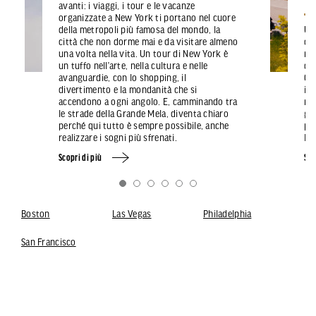
avanti: i viaggi, i tour e le vacanze
organizzate a New York ti portano nel cuore
della metropoli più famosa del mondo, la
Un
città che non dorme mai e da visitare almeno
cla
una volta nella vita. Un tour di New York è
ma
un tuffo nell’arte, nella cultura e nelle
del
avanguardie, con lo shopping, il
Ca
divertimento e la mondanità che si
inf
accendono a ogni angolo. E, camminando tra
mo
le strade della Grande Mela, diventa chiaro
gra
perché qui tutto è sempre possibile, anche
pos
realizzare i sogni più sfrenati.
lim
Scopri di più
Sco
Boston
Las Vegas
Philadelphia
San Francisco