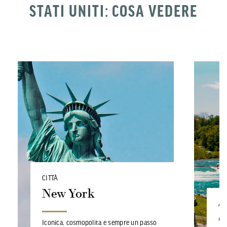
STATI UNITI: COSA VEDERE
CITTÀ
New York
AR
C
Iconica, cosmopolita e sempre un passo