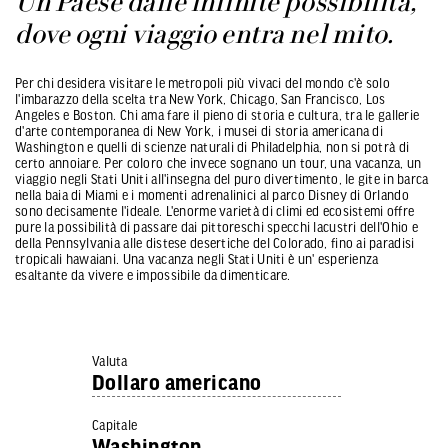
Un Paese dalle infinite possibilità,
dove ogni viaggio entra nel mito.
Per chi desidera visitare le metropoli più vivaci del mondo c'è solo
l'imbarazzo della scelta tra New York, Chicago, San Francisco, Los
Angeles e Boston. Chi ama fare il pieno di storia e cultura, tra le gallerie
d'arte contemporanea di New York, i musei di storia americana di
Washington e quelli di scienze naturali di Philadelphia, non si potrà di
certo annoiare. Per coloro che invece sognano un tour, una vacanza, un
viaggio negli Stati Uniti all'insegna del puro divertimento, le gite in barca
nella baia di Miami e i momenti adrenalinici al parco Disney di Orlando
sono decisamente l'ideale. L'enorme varietà di climi ed ecosistemi offre
pure la possibilità di passare dai pittoreschi specchi lacustri dell'Ohio e
della Pennsylvania alle distese desertiche del Colorado, fino ai paradisi
tropicali hawaiani. Una vacanza negli Stati Uniti è un' esperienza
esaltante da vivere e impossibile da dimenticare.
Valuta
Dollaro americano
Capitale
Washington