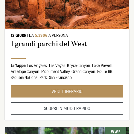
12 GIORNI
DA
5.390€
A PERSONA
I grandi parchi del West
Le Tappe:
Los Angeles,
Las Vegas,
Bryce Canyon,
Lake Powell,
Antelope Canyon,
Monument Valley,
Grand Canyon,
Route 66,
Sequoia National Park,
San Francisco
VEDI ITINERARIO
SCOPRI IN MODO RAPIDO
WWF