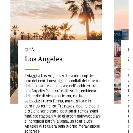
CITTÀ
CI
Los Angeles
S
I viaggi a Los Angeles vi faranno scoprire
Se 
uno dei centri nevralgici mondiali del cinema,
ac
della moda, della musica e dell’architettura.
de
Los Angeles è la città delle stelle, emblema
Fr
dello stile di vita americano, calda e
voi
soleggiata tutto l'anno, multietnica e in
sti
continuo fermento. Tra negozi cool, vie della
ch
città che sono state location di famosissimi
Boa
film, spettacolari ville di attori hollywoodiani
Ch
e incredibili parchi a tema, un tour a Los
ro
Angeles vi regalerà ogni giorno meravigliose
se
sorprese.
lib