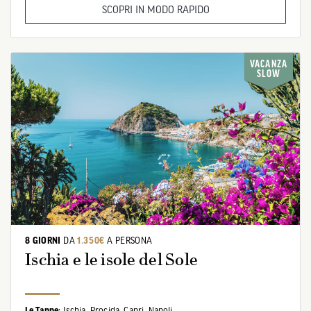
SCOPRI IN MODO RAPIDO
VACANZA
SLOW
8 GIORNI
DA
1.350€
A PERSONA
Ischia e le isole del Sole
Le Tappe:
Ischia,
Procida,
Capri,
Napoli