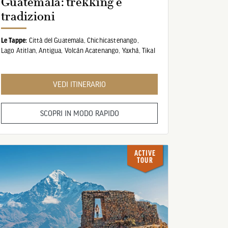
Guatemala: trekking e
tradizioni
Le Tappe:
Città del Guatemala,
Chichicastenango,
Lago Atitlan,
Antigua,
Volcán Acatenango,
Yaxhá,
Tikal
VEDI ITINERARIO
SCOPRI IN MODO RAPIDO
ACTIVE
TOUR