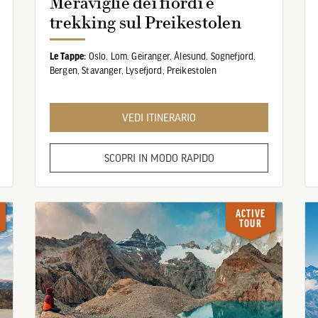
Meraviglie dei fiordi e
trekking sul Preikestolen
Le Tappe:
Oslo,
Lom,
Geiranger,
Ålesund,
Sognefjord,
Bergen,
Stavanger,
Lysefjord,
Preikestolen
VEDI ITINERARIO
SCOPRI IN MODO RAPIDO
ACTIVE
TOUR