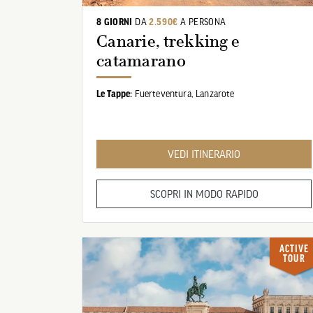
8 GIORNI
DA
2.590€
A PERSONA
Canarie, trekking e
catamarano
US
VOLO
Le Tappe:
Fuerteventura,
Lanzarote
VEDI ITINERARIO
SCOPRI IN MODO RAPIDO
ACTIVE
TOUR