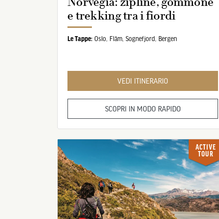
Norvegia: zipline, gommone
e trekking tra i fiordi
Le Tappe:
Oslo,
Flåm,
Sognefjord,
Bergen
VEDI ITINERARIO
SCOPRI IN MODO RAPIDO
ACTIVE
TOUR