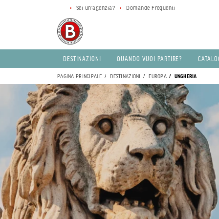
Sei un'agenzia?
Domande Frequenti
DESTINAZIONI
QUANDO VUOI PARTIRE?
CATALO
PAGINA PRINCIPALE
DESTINAZIONI
EUROPA
UNGHERIA