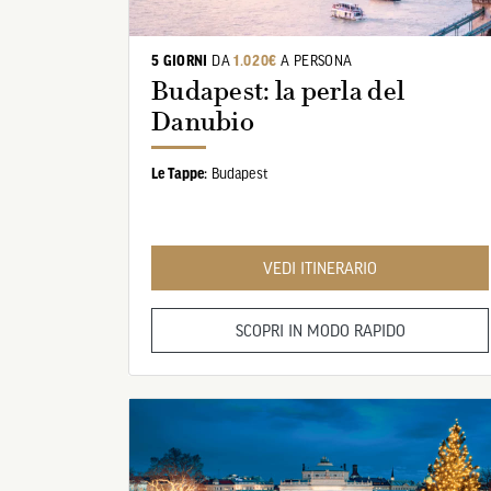
5 GIORNI
DA
1.020€
A PERSONA
US
Budapest: la perla del
Danubio
VOLO
Le Tappe:
Budapest
VEDI ITINERARIO
SCOPRI IN MODO RAPIDO