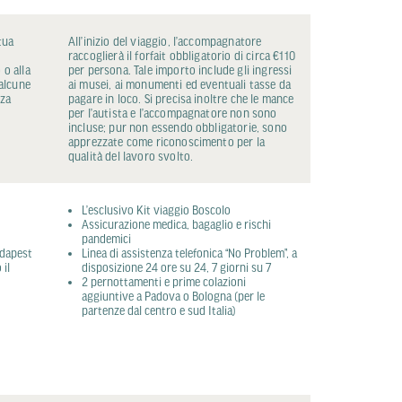
tua
All’inizio del viaggio, l’accompagnatore
raccoglierà il forfait obbligatorio di circa €110
 o alla
per persona. Tale importo include gli ingressi
alcune
ai musei, ai monumenti ed eventuali tasse da
nza
pagare in loco. Si precisa inoltre che le mance
per l’autista e l’accompagnatore non sono
incluse; pur non essendo obbligatorie, sono
apprezzate come riconoscimento per la
qualità del lavoro svolto.
L’esclusivo Kit viaggio Boscolo
Assicurazione medica, bagaglio e rischi
pandemici
udapest
Linea di assistenza telefonica “No Problem”, a
 il
disposizione 24 ore su 24, 7 giorni su 7
2 pernottamenti e prime colazioni
aggiuntive a Padova o Bologna (per le
partenze dal centro e sud Italia)