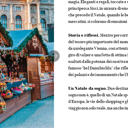
magia. Eleganti e regali, toccate e
principessa Sissi, in un’aura di em
che precede il Natale, quando le be
mercatini, si colorano di emozioni i
Storia e riflessi.
Mentre percorri
del tesoro più importante del mond
da un’elegante Vienna, così attenta
giro di valzer e una fetta di ottima
esaltati dalla potenza dei suoi tramo
famoso “bel Danubio blu” che riflet
dei palazzi e dei monumenti che l’
Un Natale da sogno.
Due destinaz
sogno non è, quello di un Natale spe
d’Europa, le vie dello shopping e g
viaggio non solo reale, ma anche i