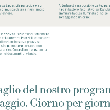
 sarà possibile partecipare a un
A Budapest sarà possibile partecipar
 di musica classica in un famoso
giro in battello facoltativo sul Danubi
viennese.
ammirare la città illuminata di notte
sorseggiando un drink.
le festività , siti e musei potrebbero
e chiusure totali/parziali, comunicate
oli enti anche senza preavviso.
visite potrebbero pertanto non
arantite. Controllare il programma
vo nei documenti di viaggio.
taglio del nostro progr
iaggio. Giorno per giorn