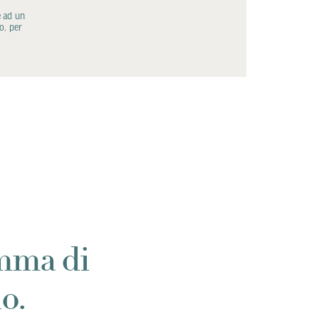
e ad un
o, per
amma di
o.