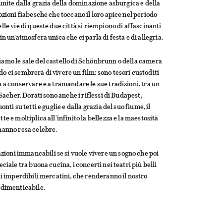
 unite dalla grazia della dominazione asburgica e della
ozioni fiabesche che toccano il loro apice nel periodo
lle vie di queste due città si riempiono di affascinanti
n un’atmosfera unica che ci parla di festa e di allegria.
amo le sale del castello di Schönbrunn o della camera
o ci sembrerà di vivere un film: sono tesori custoditi
 a conservare e a tramandare le sue tradizioni, tra un
 Sacher. Dorati sono anche i riflessi di Budapest,
nti su tetti e guglie e dalla grazia del suo fiume, il
te e moltiplica all’infinito la bellezza e la maestosità
hanno resa celebre.
ioni immancabili se si vuole vivere un sogno che poi
ciale tra buona cucina, i concerti nei teatri più belli
li imperdibili mercatini, che renderanno il nostro
ndimenticabile.