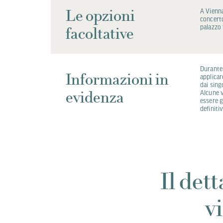
Le opzioni
A Vienna
concerto
palazzo 
facoltative
Durante 
Informazioni in
applicar
dai sing
evidenza
Alcune 
essere g
definiti
Il det
v