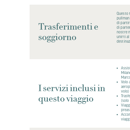
Questo t
pullman 
di parti
Trasferimenti e
di parte
nostre n
soggiorno
unirti a
destinaz
Assis
Milan
Marco
Volo 
I servizi inclusi in
aerop
volo)
questo viaggio
Trasf
(solo
Viagg
preas
Accom
viagg