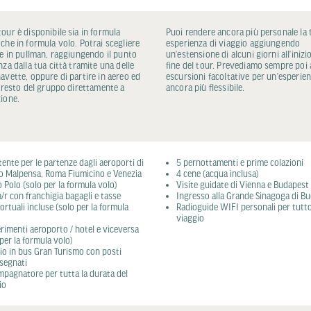
our è disponibile sia in formula
Puoi rendere ancora più personale la 
che in formula volo. Potrai scegliere
esperienza di viaggio aggiungendo
re in pullman, raggiungendo il punto
un’estensione di alcuni giorni all’inizio
nza dalla tua città tramite una delle
fine del tour. Prevediamo sempre poi 
avette, oppure di partire in aereo ed
escursioni facoltative per un’esperie
l resto del gruppo direttamente a
ancora più flessibile.
ione.
tente per le partenze dagli aeroporti di
5 pernottamenti e prime colazioni
o Malpensa, Roma Fiumicino e Venezia
4 cene (acqua inclusa)
 Polo (solo per la formula volo)
Visite guidate di Vienna e Budapest
a/r con franchigia bagagli e tasse
Ingresso alla Grande Sinagoga di B
ortuali incluse (solo per la formula
Radioguide WIFI personali per tutto
viaggio
erimenti aeroporto / hotel e viceversa
 per la formula volo)
io in bus Gran Turismo con posti
segnati
pagnatore per tutta la durata del
io