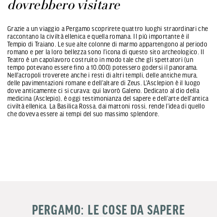
dovrebbero visitare
Grazie a un viaggio a Pergamo scoprirete quattro luoghi straordinari che
raccontano la civiltà ellenica e quella romana. Il più importante è il
Tempio di Traiano. Le sue alte colonne di marmo appartengono al periodo
romano e per la loro bellezza sono l’icona di questo sito archeologico. Il
Teatro è un capolavoro costruito in modo tale che gli spettatori (un
tempo potevano essere fino a 10.000) potessero godersi il panorama.
Nell’acropoli troverete anche i resti di altri templi, delle antiche mura,
delle pavimentazioni romane e dell’altare di Zeus. L’Asclepion è il luogo
dove anticamente ci si curava: qui lavorò Galeno. Dedicato al dio della
medicina (Asclepio), è oggi testimonianza del sapere e dell’arte dell’antica
civiltà ellenica. La Basilica Rossa, dai mattoni rossi, rende l’idea di quello
che doveva essere ai tempi del suo massimo splendore.
PERGAMO: LE COSE DA SAPERE