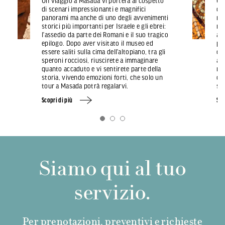
Un viaggio a Masada vi porterà al cospetto
Un
di scenari impressionanti e magnifici
cuo
panorami ma anche di uno degli avvenimenti
ma
storici più importanti per Israele e gli ebrei:
mo
l’assedio da parte dei Romani e il suo tragico
av
epilogo. Dopo aver visitato il museo ed
pr
essere saliti sulla cima dell’altopiano, tra gli
con
speroni rocciosi, riuscirete a immaginare
apr
quanto accaduto e vi sentirete parte della
me
storia, vivendo emozioni forti, che solo un
con
tour a Masada potrà regalarvi.
sto
Scopri di più
Sco
Siamo qui al tuo
servizio.
Per prenotazioni, preventivi e richieste