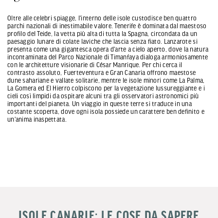
Oltre alle celebri spiagge, l'interno delle isole custodisce ben quattro
parchi nazionali di inestimabile valore. Tenerife è dominata dal maestoso
profilo del Teide, la vetta più alta di tutta la Spagna, circondata da un
paesaggio lunare di colate laviche che lascia senza fiato. Lanzarote si
presenta come una gigantesca opera d'arte a cielo aperto, dove la natura
incontaminata del Parco Nazionale di Timanfaya dialoga armoniosamente
con le architetture visionarie di César Manrique. Per chi cerca il
contrasto assoluto, Fuerteventura e Gran Canaria offrono maestose
dune sahariane e vallate solitarie, mentre le isole minori come La Palma,
La Gomera ed El Hierro colpiscono per la vegetazione lussureggiante e i
cieli così limpidi da ospitare alcuni tra gli osservatori astronomici più
importanti del pianeta. Un viaggio in queste terre si traduce in una
costante scoperta, dove ogni isola possiede un carattere ben definito e
un'anima inaspettata.
ISOLE CANARIE: LE COSE DA SAPERE