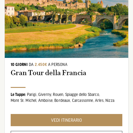
10 GIORNI
DA
2.450€
A PERSONA
Gran Tour della Francia
Le Tappe:
Parigi,
Giverny,
Rouen,
Spiagge dello Sbarco,
Mont St. Michel,
Amboise,
Bordeaux,
Carcassonne,
Arles,
Nizza
VEDI ITINERARIO