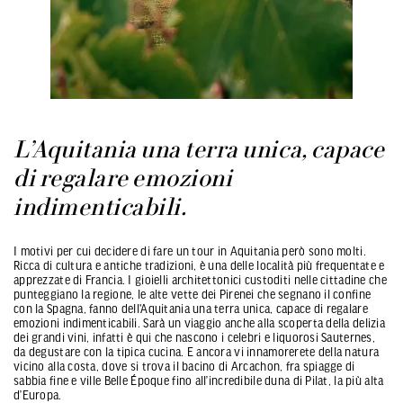
L’Aquitania una terra unica, capace
di regalare emozioni
indimenticabili.
I motivi per cui decidere di fare un tour in Aquitania però sono molti.
Ricca di cultura e antiche tradizioni, è una delle località più frequentate e
apprezzate di Francia. I gioielli architettonici custoditi nelle cittadine che
punteggiano la regione, le alte vette dei Pirenei che segnano il confine
con la Spagna, fanno dell'Aquitania una terra unica, capace di regalare
emozioni indimenticabili. Sarà un viaggio anche alla scoperta della delizia
dei grandi vini, infatti è qui che nascono i celebri e liquorosi Sauternes,
da degustare con la tipica cucina. E ancora vi innamorerete della natura
vicino alla costa, dove si trova il bacino di Arcachon, fra spiagge di
sabbia fine e ville Belle Époque fino all’incredibile duna di Pilat, la più alta
d’Europa.