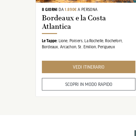
8 GIORNI
DA
1.890€
A PERSONA
US
Bordeaux e la Costa
Atlantica
VOLO
Le Tappe:
Lione,
Poitiers,
La Rochelle,
Rochefort,
Bordeaux,
Arcachon,
St. Emilion,
Perigueux
o applicato per Destinazioni: Bordeaux
VEDI ITINERARIO
SCOPRI IN MODO RAPIDO