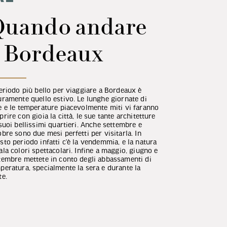
Quando andare
Event
 Bordeaux
tradi
periodo più bello per viaggiare a Bordeaux è
Spicca Bordeaux
uramente quello estivo. Le lunghe giornate di
giugno ed è int
e e le temperature piacevolmente miti vi faranno
Bordeaux e dell
prire con gioia la città, le sue tante architetture
all'antiquariat
 suoi bellissimi quartieri. Anche settembre e
autunnale: ad ot
obre sono due mesi perfetti per visitarla. In
et de la Brocan
sto periodo infatti c’è la vendemmia, e la natura
eventi importan
ala colori spettacolari. Infine a maggio, giugno e
Coupe du Monde
tembre mettete in conto degli abbassamenti di
internazionale 
peratura, specialmente la sera e durante la
Infine, in prima
te.
carnevale e ogn
d'architettura.