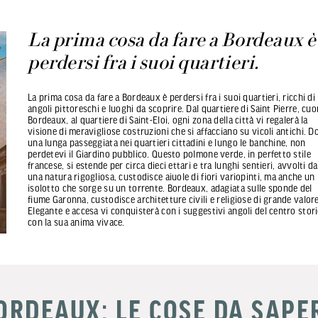
La prima cosa da fare a Bordeaux è
perdersi fra i suoi quartieri.
La prima cosa da fare a Bordeaux è perdersi fra i suoi quartieri, ricchi di
angoli pittoreschi e luoghi da scoprire. Dal quartiere di Saint Pierre, cuo
Bordeaux, al quartiere di Saint-Eloi, ogni zona della città vi regalerà la
visione di meravigliose costruzioni che si affacciano su vicoli antichi. D
una lunga passeggiata nei quartieri cittadini e lungo le banchine, non
perdetevi il Giardino pubblico. Questo polmone verde, in perfetto stile
francese, si estende per circa dieci ettari e tra lunghi sentieri, avvolti da
una natura rigogliosa, custodisce aiuole di fiori variopinti, ma anche un
isolotto che sorge su un torrente. Bordeaux, adagiata sulle sponde del
fiume Garonna, custodisce architetture civili e religiose di grande valore
Elegante e accesa vi conquisterà con i suggestivi angoli del centro stor
con la sua anima vivace.
ORDEAUX: LE COSE DA SAPE