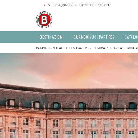
Sei un'agenzia?
Domande Frequenti
DESTINAZIONI
QUANDO VUOI PARTIRE?
CATALO
PAGINA PRINCIPALE
DESTINAZIONI
EUROPA
FRANCIA
AQUITA