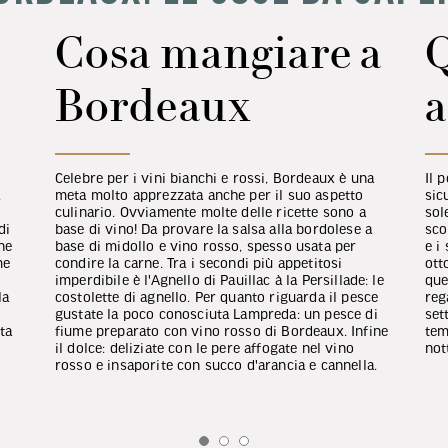
Cosa mangiare a
Bordeaux
a
Celebre per i vini bianchi e rossi, Bordeaux è una
Il 
.
meta molto apprezzata anche per il suo aspetto
sic
culinario. Ovviamente molte delle ricette sono a
sol
di
base di vino! Da provare la salsa alla bordolese a
sco
ne
base di midollo e vino rosso, spesso usata per
e i
me
condire la carne. Tra i secondi più appetitosi
ott
-
imperdibile è l'Agnello di Pauillac à la Persillade: le
que
la
costolette di agnello. Per quanto riguarda il pesce
reg
gustate la poco conosciuta Lampreda: un pesce di
set
rta
fiume preparato con vino rosso di Bordeaux. Infine
tem
il dolce: deliziate con le pere affogate nel vino
not
rosso e insaporite con succo d'arancia e cannella.