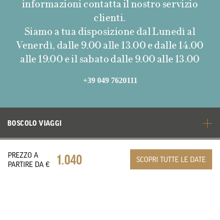
informazioni contatta il nostro servizio
clienti.
Siamo a tua disposizione dal Lunedì al
Venerdì, dalle 9.00 alle 13.00 e dalle 14.00
alle 19.00 e il sabato dalle 9.00 alle 13.00
+39 049 7620111
BOSCOLO VIAGGI
TOP DESTINAZIONI
PREZZO A
1.040
SCOPRI TUTTE LE DATE
PARTIRE DA €
BOSCOLO WORLD