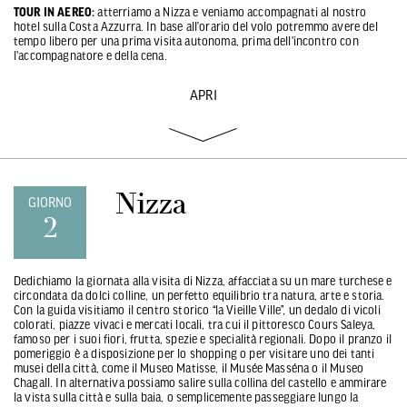
TOUR IN AEREO:
atterriamo a Nizza e veniamo accompagnati al nostro
hotel sulla Costa Azzurra. In base all’orario del volo potremmo avere del
tempo libero per una prima visita autonoma, prima dell'incontro con
l'accompagnatore e della cena.
APRI
Nizza
GIORNO
2
Dedichiamo la giornata alla visita di Nizza, affacciata su un mare turchese e
circondata da dolci colline, un perfetto equilibrio tra natura, arte e storia.
Con la guida visitiamo il centro storico “la Vieille Ville”, un dedalo di vicoli
colorati, piazze vivaci e mercati locali, tra cui il pittoresco Cours Saleya,
famoso per i suoi fiori, frutta, spezie e specialità regionali. Dopo il pranzo il
pomeriggio è a disposizione per lo shopping o per visitare uno dei tanti
musei della città, come il Museo Matisse, il Musée Masséna o il Museo
Chagall. In alternativa possiamo salire sulla collina del castello e ammirare
la vista sulla città e sulla baia, o semplicemente passeggiare lungo la