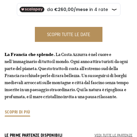
SCOPRI TUTTE LE DATE
La Francia che splende.
La Costa Azzurra è nel cuore e
nell’immaginario di tutto il mondo. Ogni anno attira turisti da ogni
parte del pianeta. Questo tratto di costa all’estremo sud della
Francia racchiude perle di rara bellezza. Un susseguirsi di borghi
medievali arroccati sulle montagne e città dal fascino senza tempo
inserite in un paesaggio straordinario. Qui la natura è rigogliosa e
profumata, e il mare cristallino invita a una pausa rilassante.
SCOPRI DI PIÙ
LE PRIME PARTENZE DISPONIBILI
VEDI TUTTE LE PARTENZE