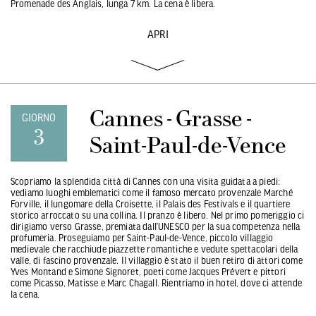
Promenade des Anglais, lunga 7 km. La cena è libera.
APRI
Cannes - Grasse -
GIORNO
3
Saint-Paul-de-Vence
Scopriamo la splendida città di Cannes con una visita guidata a piedi:
vediamo luoghi emblematici come il famoso mercato provenzale Marché
Forville, il lungomare della Croisette, il Palais des Festivals e il quartiere
storico arroccato su una collina. Il pranzo è libero. Nel primo pomeriggio ci
dirigiamo verso Grasse, premiata dall’UNESCO per la sua competenza nella
profumeria. Proseguiamo per Saint-Paul-de-Vence, piccolo villaggio
medievale che racchiude piazzette romantiche e vedute spettacolari della
valle, di fascino provenzale. Il villaggio è stato il buen retiro di attori come
Yves Montand e Simone Signoret, poeti come Jacques Prévert e pittori
come Picasso, Matisse e Marc Chagall. Rientriamo in hotel, dove ci attende
la cena.