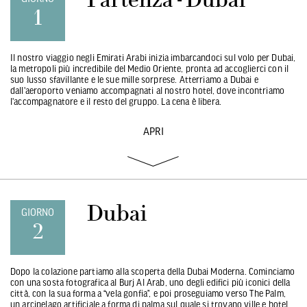
1
Il nostro viaggio negli Emirati Arabi inizia imbarcandoci sul volo per Dubai,
la metropoli più incredibile del Medio Oriente, pronta ad accoglierci con il
suo lusso sfavillante e le sue mille sorprese. Atterriamo a Dubai e
dall'aeroporto veniamo accompagnati al nostro hotel, dove incontriamo
l'accompagnatore e il resto del gruppo. La cena è libera.
APRI
Dubai
GIORNO
2
Dopo la colazione partiamo alla scoperta della Dubai Moderna. Cominciamo
con una sosta fotografica al Burj Al Arab, uno degli edifici più iconici della
città, con la sua forma a “vela gonfia”, e poi proseguiamo verso The Palm,
un arcipelago artificiale a forma di palma sul quale si trovano ville e hotel