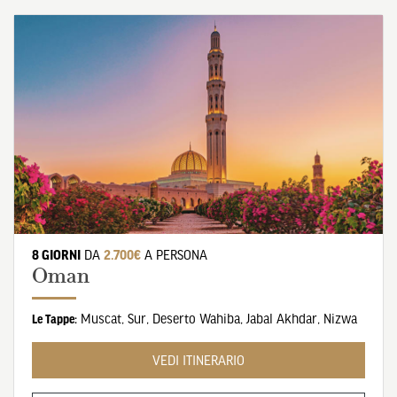
8 GIORNI
DA
2.700€
A PERSONA
Oman
Muscat
,
Sur
,
Deserto Wahiba
,
Jabal Akhdar
,
Nizwa
Le Tappe:
VEDI ITINERARIO