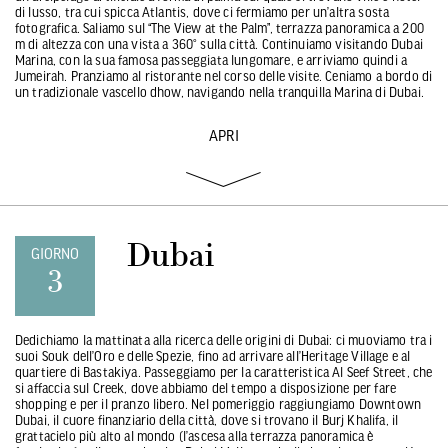
di lusso, tra cui spicca Atlantis, dove ci fermiamo per un’altra sosta
fotografica. Saliamo sul “The View at the Palm”, terrazza panoramica a 200
m di altezza con una vista a 360° sulla città. Continuiamo visitando Dubai
Marina, con la sua famosa passeggiata lungomare, e arriviamo quindi a
Jumeirah. Pranziamo al ristorante nel corso delle visite. Ceniamo a bordo di
un tradizionale vascello dhow, navigando nella tranquilla Marina di Dubai.
APRI
Dubai
GIORNO
3
Dedichiamo la mattinata alla ricerca delle origini di Dubai: ci muoviamo tra i
suoi Souk dell’Oro e delle Spezie, fino ad arrivare all’Heritage Village e al
quartiere di Bastakiya. Passeggiamo per la caratteristica Al Seef Street, che
si affaccia sul Creek, dove abbiamo del tempo a disposizione per fare
shopping e per il pranzo libero. Nel pomeriggio raggiungiamo Downtown
Dubai, il cuore finanziario della città, dove si trovano il Burj Khalifa, il
grattacielo più alto al mondo (l’ascesa alla terrazza panoramica è