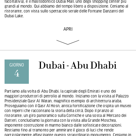
facoltativa), e il mastodontico Dubai Mall, uno degli shopping center più
grandi al mondo. Qui abbiamo del tempo libero a disposizione. Ceniamo al
ristorante, con vista sullo spettacolo serale delle Fontane Danzanti del
Dubai Lake.
APRI
Dubai - Abu Dhabi
GIORNO
4
Partiamo alla volta di Abu Dhabi, la capitale degli Emirati e uno dei
maggiori produttori di petrolio al mondo. Iniziamo con la visita al Palazzo
Presidenziale Qasr Al Watan, magnifico esempio di architettura araba.
Proseguiamo con il Qasr Al Hosn, antica fortificazione che ospita un museo
con reperti che raccontano la storia della città. Dopo il pranzo al
ristorante, un giro panoramico sulla Corniche e una sosta al Mercato dei
Datteri, concludiamo la giornata con la visita alla Grande Moschea,
imponente costruzione in marmo bianco dalle sofisticate decorazioni.
Restiamo fino al tramonto per ammirare il gioco di luci che rende
particolarmente affascinante questo straordinario monumento. Ceniamo in