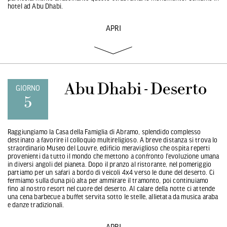
hotel ad Abu Dhabi.
APRI
Abu Dhabi - Deserto
GIORNO
5
Raggiungiamo la Casa della Famiglia di Abramo, splendido complesso
destinato a favorire il colloquio multireligioso. A breve distanza si trova lo
straordinario Museo del Louvre, edificio meraviglioso che ospita reperti
provenienti da tutto il mondo che mettono a confronto l’evoluzione umana
in diversi angoli del pianeta. Dopo il pranzo al ristorante, nel pomeriggio
partiamo per un safari a bordo di veicoli 4x4 verso le dune del deserto. Ci
fermiamo sulla duna più alta per ammirare il tramonto, poi continuiamo
fino al nostro resort nel cuore del deserto. Al calare della notte ci attende
una cena barbecue a buffet servita sotto le stelle, allietata da musica araba
e danze tradizionali.
APRI