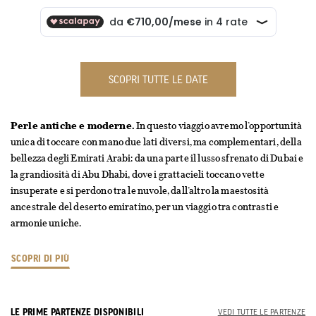
SCOPRI TUTTE LE DATE
Perle antiche e moderne.
In questo viaggio avremo l’opportunità
unica di toccare con mano due lati diversi, ma complementari, della
bellezza degli Emirati Arabi: da una parte il lusso sfrenato di Dubai e
la grandiosità di Abu Dhabi, dove i grattacieli toccano vette
insuperate e si perdono tra le nuvole, dall’altro la maestosità
ancestrale del deserto emiratino, per un viaggio tra contrasti e
armonie uniche.
SCOPRI DI PIÙ
LE PRIME PARTENZE DISPONIBILI
VEDI TUTTE LE PARTENZE