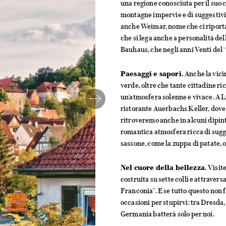
una regione conosciuta per il suo 
montagne impervie e di suggestivi
anche Weimar, nome che ci riporta
che si lega anche a personalità del
Bauhaus, che negli anni Venti del 
Paesaggi e sapori.
Anche la vic
verde, oltre che tante cittadine ri
un’atmosfera solenne e vivace. A L
ristorante Auerbachs Keller, dove
ritroveremo anche in alcuni dipinti
romantica atmosfera ricca di sugg
sassone, come la zuppa di patate, o 
Nel cuore della bellezza.
Visite
costruita su sette colli e attraver
Franconia”. E se tutto questo non
occasioni per stupirvi: tra Dresda
Germania batterà solo per noi.