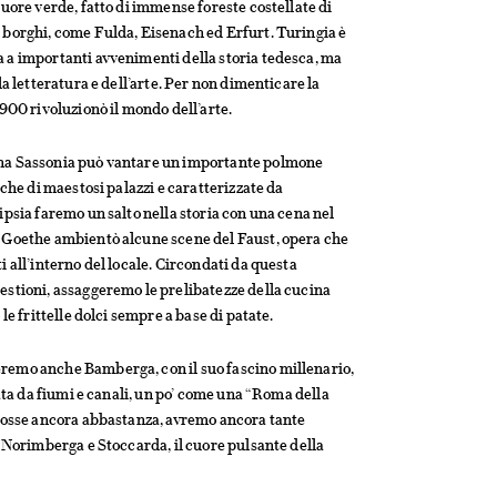
cuore verde, fatto di immense foreste costellate di
 borghi, come Fulda, Eisenach ed Erfurt. Turingia è
 a importanti avvenimenti della storia tedesca, ma
la letteratura e dell’arte. Per non dimenticare la
‘900 rivoluzionò il mondo dell’arte.
ina Sassonia può vantare un importante polmone
cche di maestosi palazzi e caratterizzate da
ipsia faremo un salto nella storia con una cena nel
 Goethe ambientò alcune scene del Faust, opera che
 all’interno del locale. Circondati da questa
estioni, assaggeremo le prelibatezze della cucina
le frittelle dolci sempre a base di patate.
remo anche Bamberga, con il suo fascino millenario,
sata da fiumi e canali, un po’ come una “Roma della
 fosse ancora abbastanza, avremo ancora tante
, Norimberga e Stoccarda, il cuore pulsante della