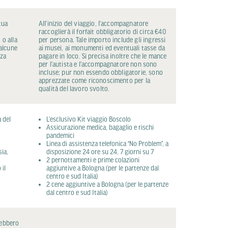
tua
All’inizio del viaggio, l’accompagnatore
raccoglierà il forfait obbligatorio di circa €40
 o alla
per persona. Tale importo include gli ingressi
alcune
ai musei, ai monumenti ed eventuali tasse da
nza
pagare in loco. Si precisa inoltre che le mance
per l’autista e l’accompagnatore non sono
incluse; pur non essendo obbligatorie, sono
apprezzate come riconoscimento per la
qualità del lavoro svolto.
 del
L’esclusivo Kit viaggio Boscolo
Assicurazione medica, bagaglio e rischi
pandemici
Linea di assistenza telefonica “No Problem”, a
sia,
disposizione 24 ore su 24, 7 giorni su 7
2 pernottamenti e prime colazioni
 il
aggiuntive a Bologna (per le partenze dal
centro e sud Italia)
2 cene aggiuntive a Bologna (per le partenze
dal centro e sud Italia)
rebbero