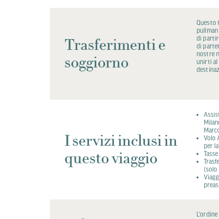
Questo t
pullman 
di parti
Trasferimenti e
di parte
nostre n
soggiorno
unirti a
destinaz
Assis
Milan
Marco
I servizi inclusi in
Volo 
per l
questo viaggio
Tasse
Trasf
(solo
Viagg
preas
L'ordine 