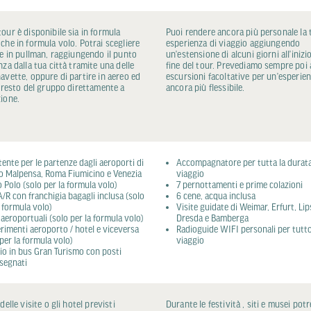
our è disponibile sia in formula
Puoi rendere ancora più personale la 
che in formula volo. Potrai scegliere
esperienza di viaggio aggiungendo
re in pullman, raggiungendo il punto
un’estensione di alcuni giorni all’inizio
nza dalla tua città tramite una delle
fine del tour. Prevediamo sempre poi 
avette, oppure di partire in aereo ed
escursioni facoltative per un’esperie
l resto del gruppo direttamente a
ancora più flessibile.
ione.
tente per le partenze dagli aeroporti di
Accompagnatore per tutta la durata
o Malpensa, Roma Fiumicino e Venezia
viaggio
 Polo (solo per la formula volo)
7 pernottamenti e prime colazioni
A/R con franchigia bagagli inclusa (solo
6 cene, acqua inclusa
a formula volo)
Visite guidate di Weimar, Erfurt, Lip
 aeroportuali (solo per la formula volo)
Dresda e Bamberga
erimenti aeroporto / hotel e viceversa
Radioguide WIFI personali per tutto
 per la formula volo)
viaggio
io in bus Gran Turismo con posti
segnati
delle visite o gli hotel previsti
Durante le festività , siti e musei pot