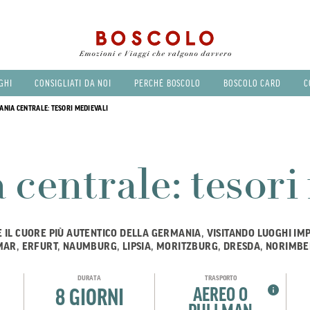
GHI
CONSIGLIATI DA NOI
PERCHÉ BOSCOLO
BOSCOLO CARD
C
NIA CENTRALE: TESORI MEDIEVALI
centrale: tesori
E IL CUORE PIÙ AUTENTICO DELLA GERMANIA, VISITANDO LUOGHI IM
MAR, ERFURT, NAUMBURG, LIPSIA, MORITZBURG, DRESDA, NORIMBE
DURATA
TRASPORTO
AEREO O
8 GIORNI
PULLMAN