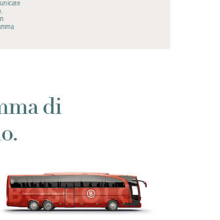
municate
.
on
ramma
amma di
o.