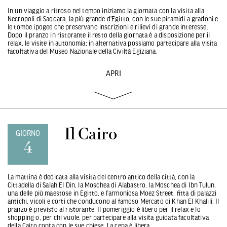
In un viaggio a ritroso nel tempo iniziamo la giornata con la visita alla
Necropoli di Saqqara, la più grande d'Egitto, con le sue piramidi a gradoni e
le tombe ipogee che preservano inscrizioni e rilievi di grande interesse.
Dopo il pranzo in ristorante il resto della giornata è a disposizione per il
relax, le visite in autonomia; in alternativa possiamo partecipare alla visita
facoltativa del Museo Nazionale della Civiltà Egiziana.
APRI
Il Cairo
GIORNO
4
La mattina è dedicata alla visita del centro antico della città, con la
Cittadella di Salah El Din, la Moschea di Alabastro, la Moschea di Ibn Tulun,
una delle più maestose in Egitto, e l’armoniosa Moez Street, fitta di palazzi
antichi, vicoli e corti che conducono al famoso Mercato di Khan El Khalili. Il
pranzo è previsto al ristorante. Il pomeriggio è libero per il relax e lo
shopping o, per chi vuole, per partecipare alla visita guidata facoltativa
della Cairo copta con le sue chiese. La cena è libera.