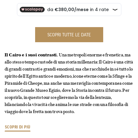
SCOPRI TUTTE LE DATE
Il Cairo e i suoi contrasti.
Una metropoli enorme e frenetica, ma
allo stesso tempo custode di una storia millenaria: Il Cairo è una città
di grandi contrasti e grandi emozioni, ma che racchiude in sé tutto lo
spirito dell’Egitto antico e moderno, icone eterne come la Sfinge e la
Piramide di Cheope, ma anche una meraviglia contemporanea come
il nuovo Grande Museo Egizio, dove la Storia incontra il futuro. Per
scoprirla, in questo tour sceglieremo la via della lentezza,
bilanciando la vivacità che anima le sue strade con una filosofia di
viaggio dove la fretta non trova posto.
SCOPRI DI PIÙ