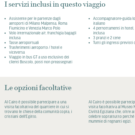
I servizi inclusi in questo viaggio
Assistente per le partenze dagli
Accompagnatore-guida lo
aeroporti di Milano Malpensa, Roma
italiano
Fiumicino e Venezia Marco Polo
4 pernottamenti in hotel,
Volo internazionale a/r, franchigia bagagli
inclusa
inclusa
3 pranzi e 2 cene
Tasse aeroportuali
Tutti gli ingressi previst
Trasferimenti aeroporto / hotel e
viceversa
Viaggio in bus GT a uso esclusivo dei
clienti Boscolo, posti non preassegnati
Le opzioni facoltative
Al Cairo è possibile partecipare a una
Al Cairo è possibile parteci
visita facoltativa del quartiere in cui si
visita facoltativa al Museo 
trovano le chiese della comunità copta, i
Civiltà Egiziana che, oltre ai
cristiani dell'Egitto.
celebre soprattutto perché
mummie di regnanti egizi.