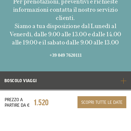
Per prenotazioni, preventivi e richieste
informazioni contatta il nostro servizio
clienti.
Siamo a tua disposizione dal Lunedì al
Venerdì, dalle 9.00 alle 13.00 e dalle 14.00
alle 19.00 e il sabato dalle 9.00 alle 13.00
+39 049 7620111
BOSCOLO VIAGGI
TOP DESTINAZIONI
PREZZO A
1.520
SCOPRI TUTTE LE DATE
PARTIRE DA €
BOSCOLO WORLD