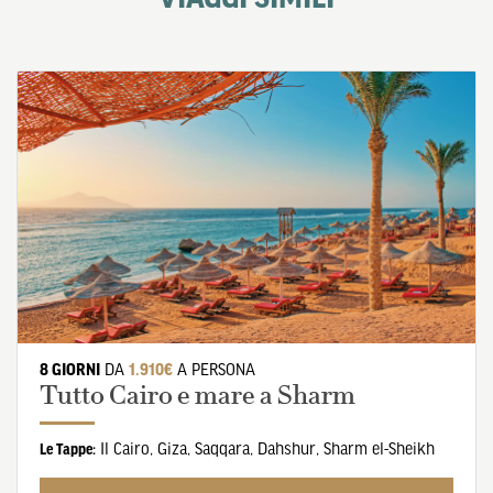
8 GIORNI
DA
1.910€
A PERSONA
Tutto Cairo e mare a Sharm
Il Cairo
,
Giza
,
Saqqara
,
Dahshur
,
Sharm el-Sheikh
Le Tappe: