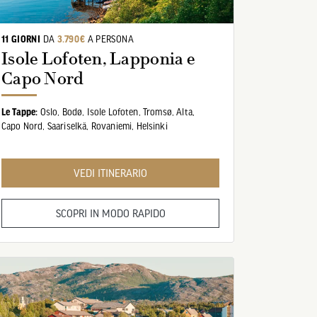
11 GIORNI
DA
3.790€
A PERSONA
Isole Lofoten, Lapponia e
Capo Nord
Le Tappe:
Oslo,
Bodø,
Isole Lofoten,
Tromsø,
Alta,
Capo Nord,
Saariselkä,
Rovaniemi,
Helsinki
VEDI ITINERARIO
SCOPRI IN MODO RAPIDO