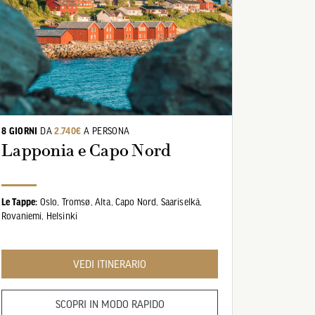
8 GIORNI
DA
2.740€
A PERSONA
Lapponia e Capo Nord
Le Tappe:
Oslo,
Tromsø,
Alta,
Capo Nord,
Saariselkä,
Rovaniemi,
Helsinki
VEDI ITINERARIO
SCOPRI IN MODO RAPIDO