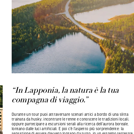
“In Lapponia, la natura è la tua
compagna di viaggio.”
Durante un tour puoi attraversare scenari artici a bordo di una slitta
trainata da husky, incontrare le renne e conoscere le tradizioni locali,
oppure partecipare a escursioni serali alla ricerca dell’aurora boreale,
lontano dalle luci artificiali. E poi c’è l’aspetto più sorprendente: la
sensazione di essere davvero lontano da tutto, in un estremo terrestre.