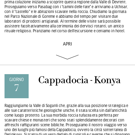
prima colazione iniziamo a scoprire questa regione dalla Valle di Devrent.
Proseguiamo verso Pasabag con i “camini delle fate” e arriviamo a Uchisar,
con il "castello" e le abitazioni scavate nella roccia. Chiudiamo la giornata
nel Parco Nazionale di Goreme e abbiamo del tempo per visitare due
laboratori di prodotti artigianali. Al termine delle visite sarà possibile
assistere facoltativamente alla cerimonia dei dervisci rotanti, un antico
rituale religioso. Pranziamo nel corso dell’escursione e ceniamo in hotel.
APRI
Cappadocia - Konya
GIORNO
7
Raggiungiamo la Valle di Soganli che, grazie alla sua posizione strategica e
alle sue caratteristiche geologiche uniche, è stata scelta sin dall’antichità
come luogo protetto. La sua morbida roccia tufacea era perfetta per
scavare chiese e monasteri che sono stati splendidamente decorati con
affreschi raffiguranti scene bibliche. Proseguiamo il nostro viaggio verso
uno dei luoghi più famosi della Cappadocia, ovvero la città sotterranea di
Derinkuyu. Si tratta di un vero dedalo di cunicoli e caverne che si dipanano