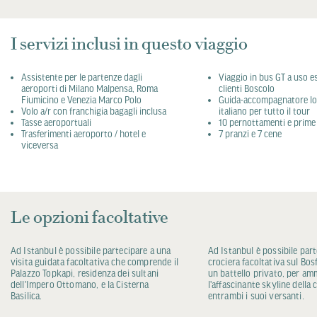
I servizi inclusi in questo viaggio
Assistente per le partenze dagli
Viaggio in bus GT a uso e
aeroporti di Milano Malpensa, Roma
clienti Boscolo
Fiumicino e Venezia Marco Polo
Guida-accompagnatore loc
Volo a/r con franchigia bagagli inclusa
italiano per tutto il tour
Tasse aeroportuali
10 pernottamenti e prime 
Trasferimenti aeroporto / hotel e
7 pranzi e 7 cene
viceversa
Le opzioni facoltative
Ad Istanbul è possibile partecipare a una
Ad Istanbul è possibile par
visita guidata facoltativa che comprende il
crociera facoltativa sul Bos
Palazzo Topkapi, residenza dei sultani
un battello privato, per am
dell'Impero Ottomano, e la Cisterna
l'affascinante skyline della 
Basilica.
entrambi i suoi versanti.