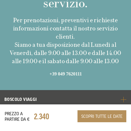
servizio.
Per prenotazioni, preventivi e richieste
informazioni contatta il nostro servizio
clienti.
Siamo a tua disposizione dal Lunedì al
Venerdì, dalle 9.00 alle 13.00 e dalle 14.00
alle 19.00 e il sabato dalle 9.00 alle 13.00
+39 049 7620111
BOSCOLO VIAGGI
PREZZO A
2.340
SCOPRI TUTTE LE DATE
TOP DESTINAZIONI
PARTIRE DA €