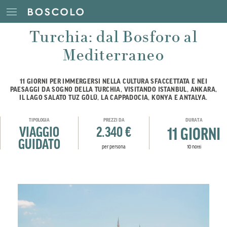
Turchia: dal Bosforo al
Mediterraneo
11 GIORNI PER IMMERGERSI NELLA CULTURA SFACCETTATA E NEI
PAESAGGI DA SOGNO DELLA TURCHIA, VISITANDO ISTANBUL, ANKARA,
IL LAGO SALATO TUZ GÖLÜ, LA CAPPADOCIA, KONYA E ANTALYA.
TIPOLOGIA
PREZZI DA
DURATA
VIAGGIO
2.340 €
11 GIORNI
GUIDATO
per persona
10 notti