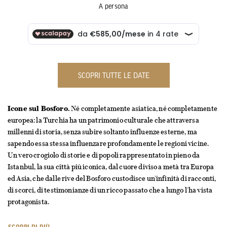
A persona
SCOPRI TUTTE LE DATE
Icone sul Bosforo.
Né completamente asiatica, né completamente
europea: la Turchia ha un patrimonio culturale che attraversa
millenni di storia, senza subire soltanto influenze esterne, ma
sapendo essa stessa influenzare profondamente le regioni vicine.
Un vero crogiolo di storie e di popoli rappresentato in pieno da
Istanbul, la sua città più iconica, dal cuore diviso a metà tra Europa
ed Asia, che dalle rive del Bosforo custodisce un’infinità di racconti,
di scorci, di testimonianze di un ricco passato che a lungo l’ha vista
protagonista.