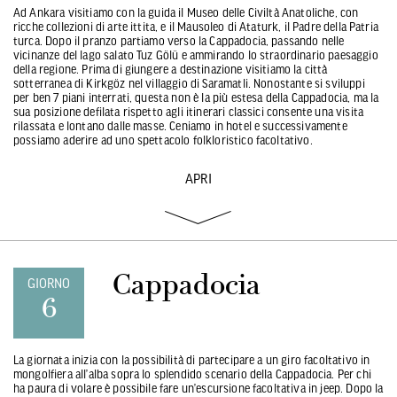
Ad Ankara visitiamo con la guida il Museo delle Civiltà Anatoliche, con
ricche collezioni di arte ittita, e il Mausoleo di Ataturk, il Padre della Patria
turca. Dopo il pranzo partiamo verso la Cappadocia, passando nelle
vicinanze del lago salato Tuz Gölü e ammirando lo straordinario paesaggio
della regione. Prima di giungere a destinazione visitiamo la città
sotterranea di Kirkgöz nel villaggio di Saramatli. Nonostante si sviluppi
per ben 7 piani interrati, questa non è la più estesa della Cappadocia, ma la
sua posizione defilata rispetto agli itinerari classici consente una visita
rilassata e lontano dalle masse. Ceniamo in hotel e successivamente
possiamo aderire ad uno spettacolo folkloristico facoltativo.
APRI
Cappadocia
GIORNO
6
La giornata inizia con la possibilità di partecipare a un giro facoltativo in
mongolfiera all’alba sopra lo splendido scenario della Cappadocia. Per chi
ha paura di volare è possibile fare un’escursione facoltativa in jeep. Dopo la