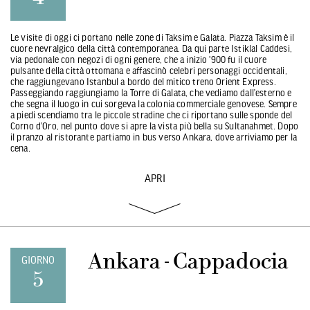
Le visite di oggi ci portano nelle zone di Taksim e Galata. Piazza Taksim è il
cuore nevralgico della città contemporanea. Da qui parte Istiklal Caddesi,
via pedonale con negozi di ogni genere, che a inizio '900 fu il cuore
pulsante della città ottomana e affascinò celebri personaggi occidentali,
che raggiungevano Istanbul a bordo del mitico treno Orient Express.
Passeggiando raggiungiamo la Torre di Galata, che vediamo dall’esterno e
che segna il luogo in cui sorgeva la colonia commerciale genovese. Sempre
a piedi scendiamo tra le piccole stradine che ci riportano sulle sponde del
Corno d’Oro, nel punto dove si apre la vista più bella su Sultanahmet. Dopo
il pranzo al ristorante partiamo in bus verso Ankara, dove arriviamo per la
cena.
APRI
Ankara - Cappadocia
GIORNO
5