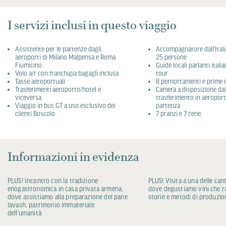
I servizi inclusi in questo viaggio
Assistente per le partenze dagli
Accompagnatore dall’Ital
aeroporti di Milano Malpensa e Roma
25 persone
Fiumicino
Guide locali parlanti italia
Volo a/r con franchigia bagagli inclusa
tour
Tasse aeroportuali
8 pernottamenti e prime c
Trasferimenti aeroporto/hotel e
Camera a disposizione dall
viceversa
trasferimento in aeroport
Viaggio in bus GT a uso esclusivo dei
partenza
clienti Boscolo
7 pranzi e 7 cene
Informazioni in evidenza
PLUS! Incontro con la tradizione
PLUS! Visita a una delle can
enogastronomica in casa privata armena,
dove degustiamo vini che 
dove assistiamo alla preparazione del pane
storie e metodi di produzio
lavash, patrimonio immateriale
dell’umanità