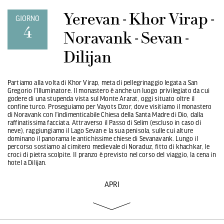
Yerevan - Khor Virap -
GIORNO
4
Noravank - Sevan -
Dilijan
Partiamo alla volta di Khor Virap, meta di pellegrinaggio legata a San
Gregorio l’Illuminatore. Il monastero è anche un luogo privilegiato da cui
godere di una stupenda vista sul Monte Ararat, oggi situato oltre il
confine turco. Proseguiamo per Vayots Dzor, dove visitiamo il monastero
di Noravank con l’indimenticabile Chiesa della Santa Madre di Dio, dalla
raffinatissima facciata. Attraverso il Passo di Selim (escluso in caso di
neve), raggiungiamo il Lago Sevan e la sua penisola, sulle cui alture
dominano il panorama le antichissime chiese di Sevanavank. Lungo il
percorso sostiamo al cimitero medievale di Noraduz, fitto di khachkar, le
croci di pietra scolpite. Il pranzo è previsto nel corso del viaggio, la cena in
hotel a Dilijan.
APRI