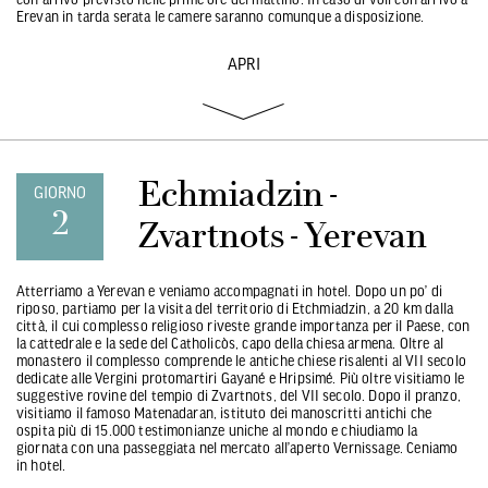
Erevan in tarda serata le camere saranno comunque a disposizione.
APRI
Echmiadzin -
GIORNO
2
Zvartnots - Yerevan
Atterriamo a Yerevan e veniamo accompagnati in hotel. Dopo un po’ di
riposo, partiamo per la visita del territorio di Etchmiadzin, a 20 km dalla
città, il cui complesso religioso riveste grande importanza per il Paese, con
la cattedrale e la sede del Catholicòs, capo della chiesa armena. Oltre al
monastero il complesso comprende le antiche chiese risalenti al VII secolo
dedicate alle Vergini protomartiri Gayané e Hripsimé. Più oltre visitiamo le
suggestive rovine del tempio di Zvartnots, del VII secolo. Dopo il pranzo,
visitiamo il famoso Matenadaran, istituto dei manoscritti antichi che
ospita più di 15.000 testimonianze uniche al mondo e chiudiamo la
giornata con una passeggiata nel mercato all’aperto Vernissage. Ceniamo
in hotel.