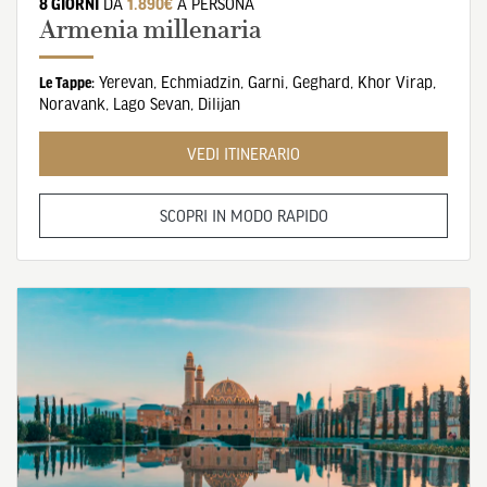
8 GIORNI
DA
1.890€
A PERSONA
Armenia millenaria
Yerevan
,
Echmiadzin
,
Garni
,
Geghard
,
Khor Virap
,
Le Tappe:
Noravank
,
Lago Sevan
,
Dilijan
VEDI ITINERARIO
SCOPRI IN MODO RAPIDO