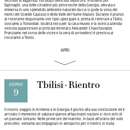
secondo la leggenda, sul luogo della sua sepoltura. Visitiamo poi
Sighnaghi, una delle cittadine più pittoresche della Georgia, elevata e
immersa in uno splendido ambiente naturale da cui si gode la vista dei
monti del Grande Caucaso e della Valle del fiume Alazani. Durante il pranzo
al ristorante degustiamo vini tipici georgiani e, prima di rientrare a Tbilisi,
sostiamo a Tsinandali, località nota per la casa museo e la storica azienda
vinicola appartenute al principe letterato Alexander Chavchavadze.
Pranziamo nel corso delle visite e la cena di arrivederci è prevista al
ristorante a Tbilisi.
APRI
Tbilisi - Rientro
GIORNO
9
Il nostro viaggio in Armenia e in Georgia è giunto alla sua conclusione ed è
arrivato il momento di salutare queste affascinanti nazioni e i loro echi di
un passato lontano. Nelle prime ore del mattino, in base all’orario del volo
prescelto, veniamo accompagnati in aeroporto per il rientro in Italia.