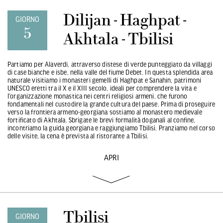
Dilijan - Haghpat -
GIORNO
5
Akhtala - Tbilisi
Partiamo per Alaverdi, attraverso distese di verde punteggiato da villaggi
di case bianche e isbe, nella valle del fiume Debet. In questa splendida area
naturale visitiamo i monasteri gemelli di Haghpat e Sanahin, patrimoni
UNESCO eretti tra il X e il XIII secolo, ideali per comprendere la vita e
l’organizzazione monastica nei centri religiosi armeni, che furono
fondamentali nel custodire la grande cultura del paese. Prima di proseguire
verso la frontiera armeno-georgiana sostiamo al monastero medievale
fortificato di Akhtala. Sbrigate le brevi formalità doganali al confine,
incontriamo la guida georgiana e raggiungiamo Tbilisi. Pranziamo nel corso
delle visite, la cena è prevista al ristorante a Tbilisi.
APRI
Tbilisi
GIORNO