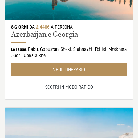
8 GIORNI
DA
2.440€
A PERSONA
Azerbaijan e Georgia
Baku
,
Gobustan
,
Sheki
,
Sighnaghi
,
Tbilisi
,
Mtskheta
Le Tappe:
,
Gori
,
Uplistsikhe
VEDI ITINERARIO
SCOPRI IN MODO RAPIDO