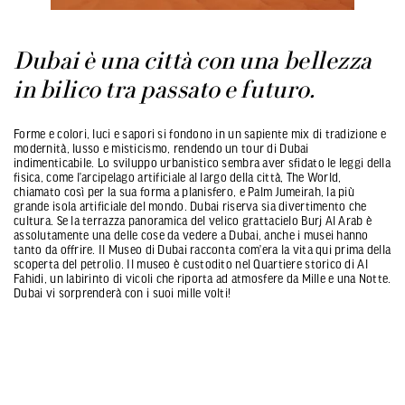
Dubai è una città con una bellezza
in bilico tra passato e futuro.
Forme e colori, luci e sapori si fondono in un sapiente mix di tradizione e
modernità, lusso e misticismo, rendendo un tour di Dubai
indimenticabile. Lo sviluppo urbanistico sembra aver sfidato le leggi della
fisica, come l’arcipelago artificiale al largo della città, The World,
chiamato così per la sua forma a planisfero, e Palm Jumeirah, la più
grande isola artificiale del mondo. Dubai riserva sia divertimento che
cultura. Se la terrazza panoramica del velico grattacielo Burj Al Arab è
assolutamente una delle cose da vedere a Dubai, anche i musei hanno
tanto da offrire. Il Museo di Dubai racconta com’era la vita qui prima della
scoperta del petrolio. Il museo è custodito nel Quartiere storico di Al
Fahidi, un labirinto di vicoli che riporta ad atmosfere da Mille e una Notte.
Dubai vi sorprenderà con i suoi mille volti!