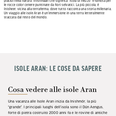
placidi nella natura. Inishmaan che significa "isola di mezzo" è famosa per
le rocce color cenere puntinate da fiori selvatici. La più piccola, è
Inisheer, vicina alla terraferma, dove tutto racconta una storia millenaria.
Un viaggio alle isole Aran è un’immersione in una terra letteralmente
staccata dal resto del mondo.
ISOLE ARAN: LE COSE DA SAPERE
Cosa vedere alle isole Aran
Una vacanza alle Isole Aran inizia da Inishmór, la più
“grande”. I principali luoghi dell’isola sono il Dún Aengus,
forte di pietra costruito 2000 anni fa e le rovine di antiche