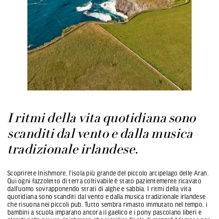
I ritmi della vita quotidiana sono
scanditi dal vento e dalla musica
tradizionale irlandese.
Scoprirete Inishmore, l’isola più grande del piccolo arcipelago delle Aran.
Qui ogni fazzoletto di terra coltivabile è stato pazientemente ricavato
dall’uomo sovrapponendo strati di alghe e sabbia. I ritmi della vita
quotidiana sono scanditi dal vento e dalla musica tradizionale irlandese
che risuona nei piccoli pub. Tutto sembra rimasto immutato nel tempo, i
bambini a scuola imparano ancora il gaelico e i pony pascolano liberi e