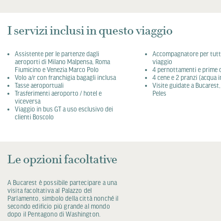
I servizi inclusi in questo viaggio
Assistente per le partenze dagli
Accompagnatore per tutta
aeroporti di Milano Malpensa, Roma
viaggio
Fiumicino e Venezia Marco Polo
4 pernottamenti e prime c
Volo a/r con franchigia bagagli inclusa
4 cene e 2 pranzi (acqua i
Tasse aeroportuali
Visite guidate a Bucarest,
Trasferimenti aeroporto / hotel e
Peles
viceversa
Viaggio in bus GT a uso esclusivo dei
clienti Boscolo
Le opzioni facoltative
A Bucarest è possibile partecipare a una
visita facoltativa al Palazzo del
Parlamento, simbolo della città nonché il
secondo edificio più grande al mondo
dopo il Pentagono di Washington.