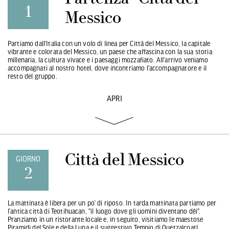
1
Messico
Partiamo dall’Italia con un volo di linea per Città del Messico, la capitale
vibrante e colorata del Messico, un paese che affascina con la sua storia
millenaria, la cultura vivace e i paesaggi mozzafiato. All’arrivo veniamo
accompagnati al nostro hotel, dove incontriamo l'accompagnatore e il
resto del gruppo.
APRI
Città del Messico
GIORNO
2
La mattinata è libera per un po’ di riposo. In tarda mattinata partiamo per
l’antica città di Teotihuacan, "il luogo dove gli uomini diventano dèi".
Pranziamo in un ristorante locale e, in seguito, visitiamo le maestose
Piramidi del Sole e della Luna e il suggestivo Tempio di Quetzalcoatl.