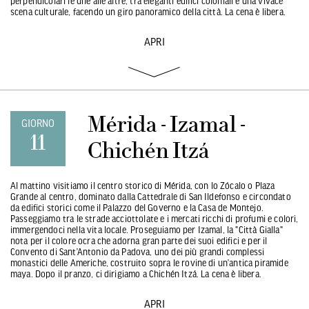
perpendicolari le une alle altre, tra eleganti edifici coloniali e una vivace
scena culturale, facendo un giro panoramico della città. La cena è libera.
APRI
Mérida - Izamal -
GIORNO
11
Chichén Itzá
Al mattino visitiamo il centro storico di Mérida, con lo Zócalo o Plaza
Grande al centro, dominato dalla Cattedrale di San Ildefonso e circondato
da edifici storici come il Palazzo del Governo e la Casa de Montejo.
Passeggiamo tra le strade acciottolate e i mercati ricchi di profumi e colori,
immergendoci nella vita locale. Proseguiamo per Izamal, la "Città Gialla"
nota per il colore ocra che adorna gran parte dei suoi edifici e per il
Convento di Sant’Antonio da Padova, uno dei più grandi complessi
monastici delle Americhe, costruito sopra le rovine di un’antica piramide
maya. Dopo il pranzo, ci dirigiamo a Chichén Itzá. La cena è libera.
APRI