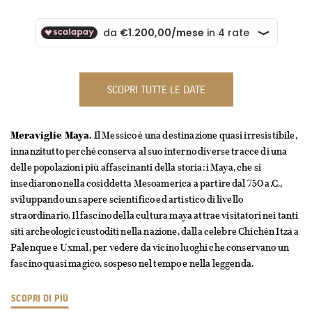
SCOPRI TUTTE LE DATE
Meraviglie Maya.
Il Messico è una destinazione quasi irresistibile,
innanzitutto perché conserva al suo interno diverse tracce di una
delle popolazioni più affascinanti della storia: i Maya, che si
insediarono nella cosiddetta Mesoamerica a partire dal 750 a.C.,
sviluppando un sapere scientifico ed artistico di livello
straordinario. Il fascino della cultura maya attrae visitatori nei tanti
siti archeologici custoditi nella nazione, dalla celebre Chichén Itzá a
Palenque e Uxmal, per vedere da vicino luoghi che conservano un
fascino quasi magico, sospeso nel tempo e nella leggenda.
SCOPRI DI PIÙ