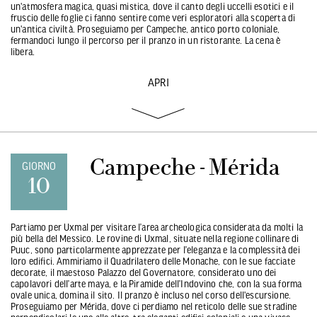
un'atmosfera magica, quasi mistica, dove il canto degli uccelli esotici e il
fruscio delle foglie ci fanno sentire come veri esploratori alla scoperta di
un'antica civiltà. Proseguiamo per Campeche, antico porto coloniale,
fermandoci lungo il percorso per il pranzo in un ristorante. La cena è
libera.
APRI
Campeche - Mérida
GIORNO
10
Partiamo per Uxmal per visitare l’area archeologica considerata da molti la
più bella del Messico. Le rovine di Uxmal, situate nella regione collinare di
Puuc, sono particolarmente apprezzate per l’eleganza e la complessità dei
loro edifici. Ammiriamo il Quadrilatero delle Monache, con le sue facciate
decorate, il maestoso Palazzo del Governatore, considerato uno dei
capolavori dell’arte maya, e la Piramide dell’Indovino che, con la sua forma
ovale unica, domina il sito. Il pranzo è incluso nel corso dell'escursione.
Proseguiamo per Mérida, dove ci perdiamo nel reticolo delle sue stradine