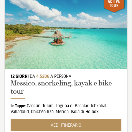
ACTIVE
TOUR
12 GIORNI
DA
4.520€
A PERSONA
Messico, snorkeling, kayak e bike
tour
Cancún
,
Tulum
,
Laguna di Bacalar
,
Ichkabal
,
Le Tappe:
Valladolid
,
Chichén Itzá
,
Merida
,
Isola di Holbox
VEDI ITINERARIO