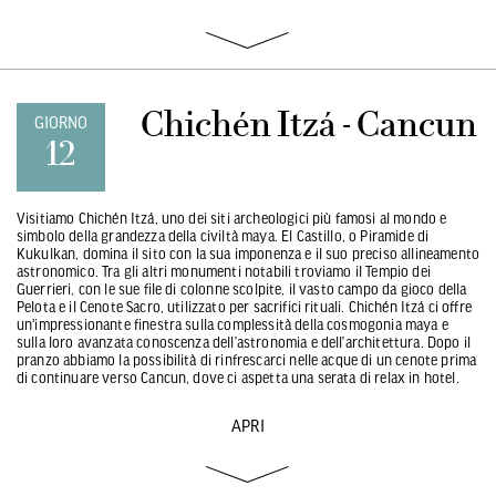
Chichén Itzá - Cancun
GIORNO
12
Visitiamo Chichén Itzá, uno dei siti archeologici più famosi al mondo e
simbolo della grandezza della civiltà maya. El Castillo, o Piramide di
Kukulkan, domina il sito con la sua imponenza e il suo preciso allineamento
astronomico. Tra gli altri monumenti notabili troviamo il Tempio dei
Guerrieri, con le sue file di colonne scolpite, il vasto campo da gioco della
Pelota e il Cenote Sacro, utilizzato per sacrifici rituali. Chichén Itzá ci offre
un'impressionante finestra sulla complessità della cosmogonia maya e
sulla loro avanzata conoscenza dell’astronomia e dell’architettura. Dopo il
pranzo abbiamo la possibilità di rinfrescarci nelle acque di un cenote prima
di continuare verso Cancun, dove ci aspetta una serata di relax in hotel.
APRI