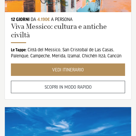
12 GIORNI
DA
4.190€
A PERSONA
Viva Messico: cultura e antiche
civiltà
Città del Messico
,
San Cristobal de Las Casas
,
Le Tappe:
Palenque
,
Campeche
,
Merida
,
Izamal
,
Chichén Itzá
,
Cancún
VEDI ITINERARIO
SCOPRI IN MODO RAPIDO