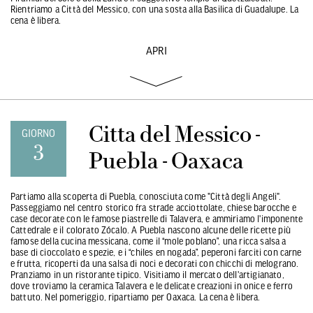
Rientriamo a Città del Messico, con una sosta alla Basilica di Guadalupe. La
cena è libera.
APRI
Citta del Messico -
GIORNO
3
Puebla - Oaxaca
Partiamo alla scoperta di Puebla, conosciuta come "Città degli Angeli".
Passeggiamo nel centro storico fra strade acciottolate, chiese barocche e
case decorate con le famose piastrelle di Talavera, e ammiriamo l'imponente
Cattedrale e il colorato Zócalo. A Puebla nascono alcune delle ricette più
famose della cucina messicana, come il “mole poblano”, una ricca salsa a
base di cioccolato e spezie, e i “chiles en nogada”, peperoni farciti con carne
e frutta, ricoperti da una salsa di noci e decorati con chicchi di melograno.
Pranziamo in un ristorante tipico. Visitiamo il mercato dell'artigianato,
dove troviamo la ceramica Talavera e le delicate creazioni in onice e ferro
battuto. Nel pomeriggio, ripartiamo per Oaxaca. La cena è libera.