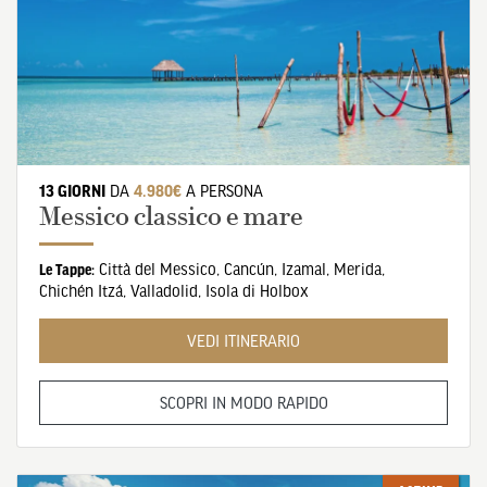
13 GIORNI
DA
4.980€
A PERSONA
Messico classico e mare
Città del Messico
,
Cancún
,
Izamal
,
Merida
,
Le Tappe:
Chichén Itzá
,
Valladolid
,
Isola di Holbox
VEDI ITINERARIO
SCOPRI IN MODO RAPIDO