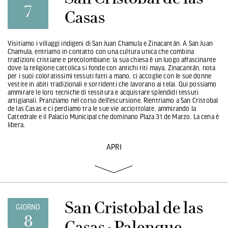
7
Casas
Visitiamo i villaggi indigeni di San Juan Chamula e Zinacantán. A San Juan
Chamula, entriamo in contatto con una cultura unica che combina
tradizioni cristiane e precolombiane: la sua chiesa è un luogo affascinante
dove la religione cattolica si fonde con antichi riti maya. Zinacantán, nota
per i suoi coloratissimi tessuti fatti a mano, ci accoglie con le sue donne
vestite in abiti tradizionali e sorridenti che lavorano ai telai. Qui possiamo
ammirare le loro tecniche di tessitura e acquistare splendidi tessuti
artigianali. Pranziamo nel corso dell'escursione. Rientriamo a San Cristobal
de las Casas e ci perdiamo tra le sue vie acciottolate, ammirando la
Cattedrale e il Palacio Municipal che dominano Plaza 31 de Marzo. La cena è
libera.
APRI
San Cristobal de las
GIORNO
8
Casas - Palenque