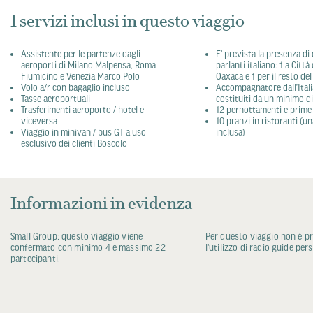
I servizi inclusi in questo viaggio
Assistente per le partenze dagli
E' prevista la presenza di 
aeroporti di Milano Malpensa, Roma
parlanti italiano: 1 a Citt
Fiumicino e Venezia Marco Polo
Oaxaca e 1 per il resto del
Volo a/r con bagaglio incluso
Accompagnatore dall’Itali
Tasse aeroportuali
costituiti da un minimo d
Trasferimenti aeroporto / hotel e
12 pernottamenti e prime
viceversa
10 pranzi in ristoranti (
Viaggio in minivan / bus GT a uso
inclusa)
esclusivo dei clienti Boscolo
Informazioni in evidenza
Small Group: questo viaggio viene
Per questo viaggio non è p
confermato con minimo 4 e massimo 22
l'utilizzo di radio guide pers
partecipanti.