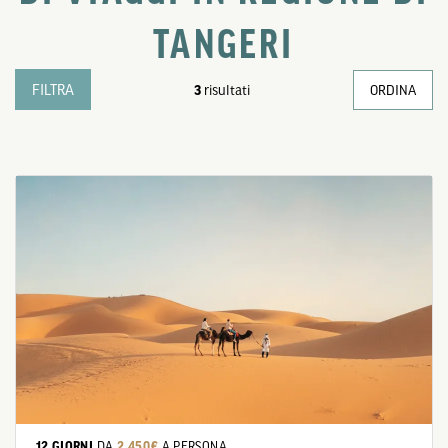
TANGERI
FILTRA
3
risultati
ORDINA
12 GIORNI
DA
2.450€
A PERSONA