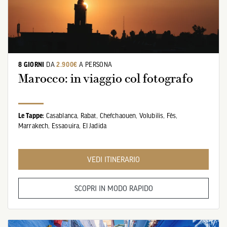
8 GIORNI
DA
2.900€
A PERSONA
Marocco: in viaggio col fotografo
Le Tappe:
Casablanca,
Rabat,
Chefchaouen,
Volubilis,
Fès,
Marrakech,
Essaouira,
El Jadida
VEDI ITINERARIO
SCOPRI IN MODO RAPIDO