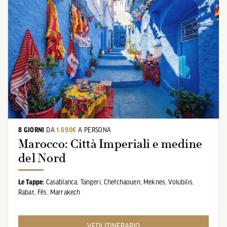
8 GIORNI
DA
1.690€
A PERSONA
Marocco: Città Imperiali e medine
del Nord
Le Tappe:
Casablanca,
Tangeri,
Chefchaouen,
Meknes,
Volubilis,
Rabat,
Fès,
Marrakech
VEDI ITINERARIO