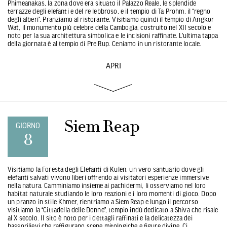
Phimeanakas, la zona dove era situato il Palazzo Reale, le splendide
terrazze degli elefanti e del re lebbroso, e il tempio di Ta Prohm, il “regno
degli alberi”. Pranziamo al ristorante. Visitiamo quindi il tempio di Angkor
Wat, il monumento più celebre della Cambogia, costruito nel XII secolo e
noto per la sua architettura simbolica e le incisioni raffinate. L'ultima tappa
della giornata è al tempio di Pre Rup. Ceniamo in un ristorante locale.
APRI
Siem Reap
GIORNO
8
Visitiamo la Foresta degli Elefanti di Kulen, un vero santuario dove gli
elefanti salvati vivono liberi offrendo ai visitatori esperienze immersive
nella natura. Camminiamo insieme ai pachidermi, li osserviamo nel loro
habitat naturale studiando le loro reazioni e i loro momenti di gioco. Dopo
un pranzo in stile Khmer, rientriamo a Siem Reap e lungo il percorso
visitiamo la “Cittadella delle Donne”, tempio indù dedicato a Shiva che risale
al X secolo. Il sito è noto per i dettagli raffinati e la delicatezza dei
bassorilievi che raffigurano scene mitologiche e figure divine. Ci