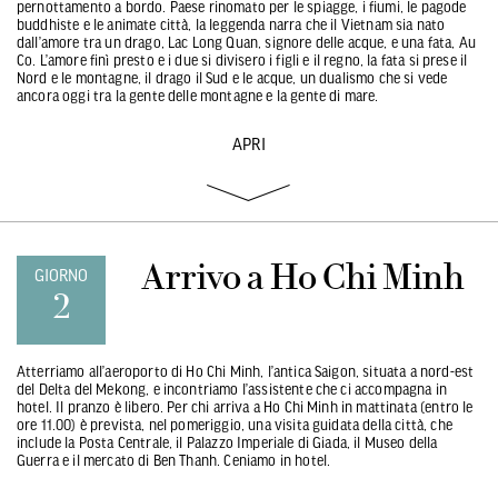
pernottamento a bordo. Paese rinomato per le spiagge, i fiumi, le pagode
buddhiste e le animate città, la leggenda narra che il Vietnam sia nato
dall’amore tra un drago, Lac Long Quan, signore delle acque, e una fata, Au
Co. L’amore finì presto e i due si divisero i figli e il regno, la fata si prese il
Nord e le montagne, il drago il Sud e le acque, un dualismo che si vede
ancora oggi tra la gente delle montagne e la gente di mare.
APRI
Arrivo a Ho Chi Minh
GIORNO
2
Atterriamo all’aeroporto di Ho Chi Minh, l’antica Saigon, situata a nord-est
del Delta del Mekong, e incontriamo l’assistente che ci accompagna in
hotel. Il pranzo è libero. Per chi arriva a Ho Chi Minh in mattinata (entro le
ore 11.00) è prevista, nel pomeriggio, una visita guidata della città, che
include la Posta Centrale, il Palazzo Imperiale di Giada, il Museo della
Guerra e il mercato di Ben Thanh. Ceniamo in hotel.