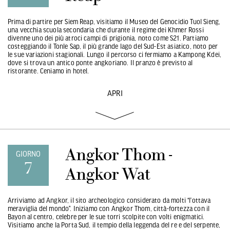
Prima di partire per Siem Reap, visitiamo il Museo del Genocidio Tuol Sieng,
una vecchia scuola secondaria che durante il regime dei Khmer Rossi
divenne uno dei più atroci campi di prigionia, noto come S21. Partiamo
costeggiando il Tonle Sap, il più grande lago del Sud-Est asiatico, noto per
le sue variazioni stagionali. Lungo il percorso ci fermiamo a Kampong Kdei,
dove si trova un antico ponte angkoriano. Il pranzo è previsto al
ristorante. Ceniamo in hotel.
APRI
Angkor Thom -
GIORNO
7
Angkor Wat
Arriviamo ad Angkor, il sito archeologico considerato da molti “l’ottava
meraviglia del mondo”. Iniziamo con Angkor Thom, città-fortezza con il
Bayon al centro, celebre per le sue torri scolpite con volti enigmatici.
Visitiamo anche la Porta Sud, il tempio della leggenda del re e del serpente,