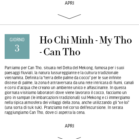
APRI
Ho Chi Minh - My Tho
GIORNO
3
- Can Tho
Partiamo per Can Tho, situata nel Delta del Mekong, famosa per i suoi
paesaggi fluviali, la natura lussureggiante e la cultura tradizionale
vietnamita. Definita la “terra delle palme da cocco” per le sue infinite
distese di palme, la zona è attraversata da una rete intricata di fiumi, canali
e corsi d’acqua che creano un ambiente unico e affascinante. In questa
giornata visitiamo laboratori dove viene lavorato il cocco, facciamo un
giro in sampan (le imbarcazioni tradizionali) sul Mekong e ci immergiamo
nella tipica atmosfera dei villaggi della zona, anche utilizzando gli “xe loi”
(una sorta di tuk tuk). Pranziamo nel corso dell’escursione. In serata
raggiungiamo Can Tho, dove ci aspetta la cena.
APRI