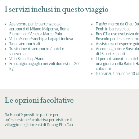
I servizi inclusi in questo viaggio
Assistente per le partenze dagli
Trasferimento da Chau D
aeroporti di Milano Malpensa, Roma
Penh in barca veloce
Fiumicino e Venezia Marco Polo
Bus GT a uso esclusivo dei
Volo a/r con franchigia bagagli inclusa
Boscolo per le visite co
Tasse aeroportuali
Assistenza di esperte guid
Trasferimenti aeroporto / hotel e
Accompagnatore Boscolo
viceversa
di 15 partecipanti
Volo Siem Reap/Hanoi
11 pernottamenti in hotel 
Franchigia bagaglio nei voli domestici: 20
una giunca nella Baia di 
kg
colazioni
10 pranzi, 1 brunch e 10 c
Le opzioni facoltative
Da Hanoi è possibile partire per
un'escursione facoltativa per visitare il
villaggio degli incensi di Quang Phu Cau.