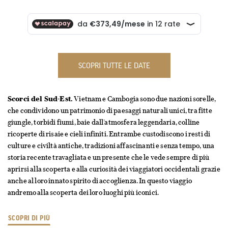
SCOPRI TUTTE LE DATE
Scorci del Sud-Est.
Vietnam e Cambogia sono due nazioni sorelle,
che condividono un patrimonio di paesaggi naturali unici, tra fitte
giungle, torbidi fiumi, baie dall’atmosfera leggendaria, colline
ricoperte di risaie e cieli infiniti. Entrambe custodiscono i resti di
culture e civiltà antiche, tradizioni affascinanti e senza tempo, una
storia recente travagliata e un presente che le vede sempre di più
aprirsi alla scoperta e alla curiosità dei viaggiatori occidentali grazie
anche al loro innato spirito di accoglienza. In questo viaggio
andremo alla scoperta dei loro luoghi più iconici.
SCOPRI DI PIÙ