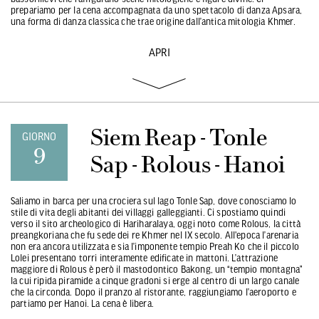
prepariamo per la cena accompagnata da uno spettacolo di danza Apsara,
una forma di danza classica che trae origine dall’antica mitologia Khmer.
APRI
Siem Reap - Tonle
GIORNO
9
Sap - Rolous - Hanoi
Saliamo in barca per una crociera sul lago Tonle Sap, dove conosciamo lo
stile di vita degli abitanti dei villaggi galleggianti. Ci spostiamo quindi
verso il sito archeologico di Hariharalaya, oggi noto come Rolous, la città
preangkoriana che fu sede dei re Khmer nel IX secolo. All'epoca l’arenaria
non era ancora utilizzata e sia l’imponente tempio Preah Ko che il piccolo
Lolei presentano torri interamente edificate in mattoni. L’attrazione
maggiore di Rolous è però il mastodontico Bakong, un “tempio montagna”
la cui ripida piramide a cinque gradoni si erge al centro di un largo canale
che la circonda. Dopo il pranzo al ristorante, raggiungiamo l’aeroporto e
partiamo per Hanoi. La cena è libera.