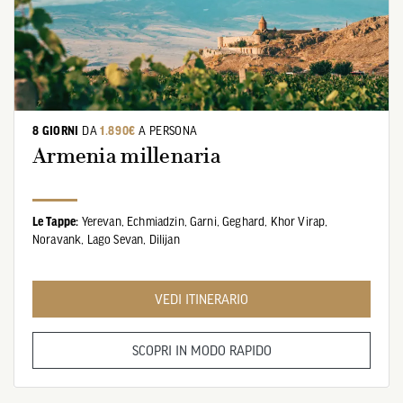
8 GIORNI
DA
1.890€
A PERSONA
Armenia millenaria
Le Tappe:
Yerevan,
Echmiadzin,
Garni,
Geghard,
Khor Virap,
Noravank,
Lago Sevan,
Dilijan
VEDI ITINERARIO
SCOPRI IN MODO RAPIDO