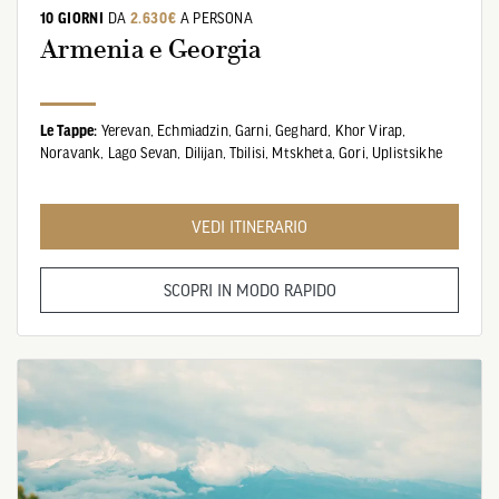
10 GIORNI
DA
2.630€
A PERSONA
Armenia e Georgia
Le Tappe:
Yerevan,
Echmiadzin,
Garni,
Geghard,
Khor Virap,
Noravank,
Lago Sevan,
Dilijan,
Tbilisi,
Mtskheta,
Gori,
Uplistsikhe
VEDI ITINERARIO
SCOPRI IN MODO RAPIDO