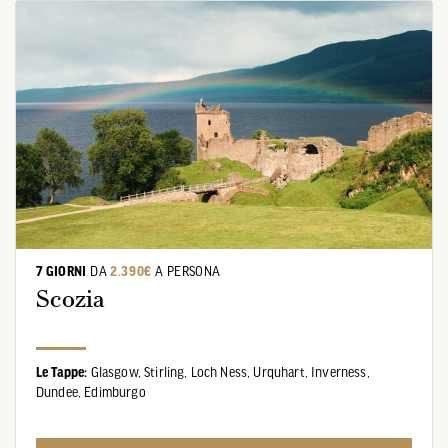
7 GIORNI
DA
2.390€
A PERSONA
Scozia
Le Tappe:
Glasgow,
Stirling,
Loch Ness,
Urquhart,
Inverness,
Dundee,
Edimburgo