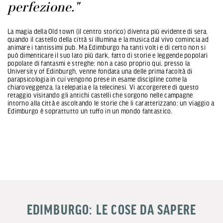
perfezione."
La magia della Old town (il centro storico) diventa più evidente di sera,
quando il castello della città si illumina e la musica dal vivo comincia ad
animare i tantissimi pub. Ma Edimburgo ha tanti volti e di certo non si
può dimenticare il suo lato più dark, fatto di storie e leggende popolari
popolate di fantasmi e streghe: non a caso proprio qui, presso la
University of Edinburgh, venne fondata una delle prima facoltà di
parapsicologia in cui vengono prese in esame discipline come la
chiaroveggenza, la telepatia e la telecinesi. Vi accorgerete di questo
retaggio visitando gli antichi castelli che sorgono nelle campagne
intorno alla città e ascoltando le storie che li caratterizzano: un viaggio a
Edimburgo è soprattutto un tuffo in un mondo fantastico.
EDIMBURGO: LE COSE DA SAPERE