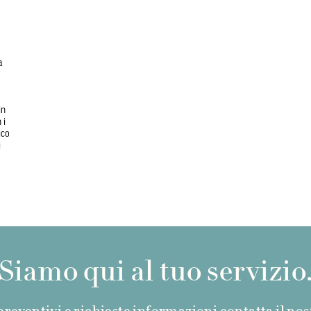
a
in
 i
ico
i
Siamo qui al tuo servizio
reventivi e richieste informazioni contatta il nost