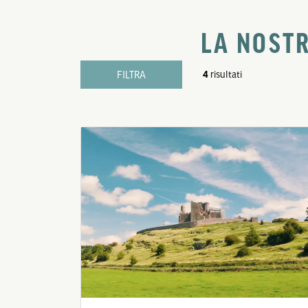
LA NOSTR
FILTRA
4
risultati
8 giorni
Più di 9 giorni