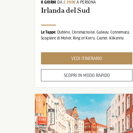
8 GIORNI
DA
2.390€
A PERSONA
VOLO
Irlanda del Sud
Le Tappe:
Dublino,
Clonmacnoise,
Galway,
Connemara,
Scogliere di Moher,
Ring of Kerry,
Cashel,
Kilkenny
i: Cashel
VEDI ITINERARIO
SCOPRI IN MODO RAPIDO