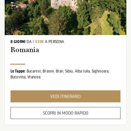
8 GIORNI
DA
1.530€
A PERSONA
Romania
Le Tappe:
Bucarest,
Brasov,
Bran,
Sibiu,
Alba Iulia,
Sighisoara,
Bucovina,
Vrancea
VEDI ITINERARIO
SCOPRI IN MODO RAPIDO