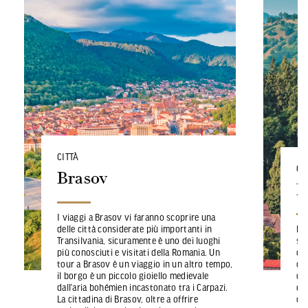
CITTÀ
CI
Brasov
B
I viaggi a Brasov vi faranno scoprire una
delle città considerate più importanti in
La 
Transilvania, sicuramente è uno dei luoghi
st
più conosciuti e visitati della Romania. Un
di
tour a Brasov è un viaggio in un altro tempo,
cas
il borgo è un piccolo gioiello medievale
del
dall’aria bohémien incastonato tra i Carpazi.
di
La cittadina di Brasov, oltre a offrire
co