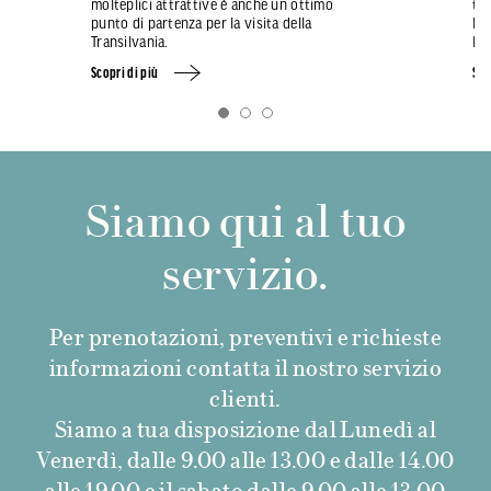
molteplici attrattive è anche un ottimo
tou
punto di partenza per la visita della
lun
Transilvania.
lu
Scopri di più
Sco
Siamo qui al tuo
servizio.
Per prenotazioni, preventivi e richieste
informazioni contatta il nostro servizio
clienti.
Siamo a tua disposizione dal Lunedì al
Venerdì, dalle 9.00 alle 13.00 e dalle 14.00
alle 19.00 e il sabato dalle 9.00 alle 13.00